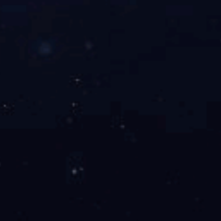
工业 自动化
关于我们
产品中心
解决方案
技术支持
新闻资讯
Copyright © 2014-2025 Shenzhen Maxtang Computer Co., LTD All rights reserved
粤公网安备 44030602006778号
粤ICP备20045695号
Warranty Policy
/
Privacy Policy
/
Terms & Conditions
乐动官方网站
|
XK.COM星空体育（中国）科技公司
|
星空手机网页版登录入口
|
华体
会手机网页版
|
乐鱼官网网页版_乐鱼（中国）官方
|
开云电子平台_开云(中国)
|
九游
j9官方入口_九游（中国）
|
MILAN米兰体育·（中国）官方网站
|
米兰app官方官网
|